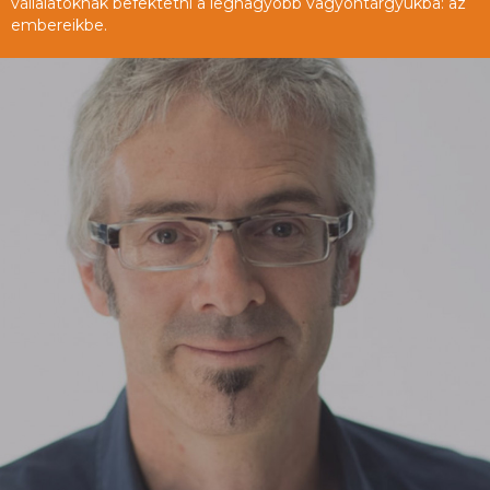
vállalatoknak befektetni a legnagyobb vagyontárgyukba: az
embereikbe.