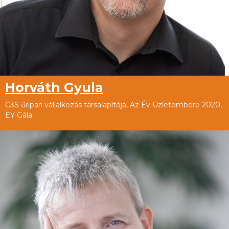
Horváth Gyula
C3S űripari vállalkozás társalapítója, Az Év Üzletembere 2020,
EY Gála