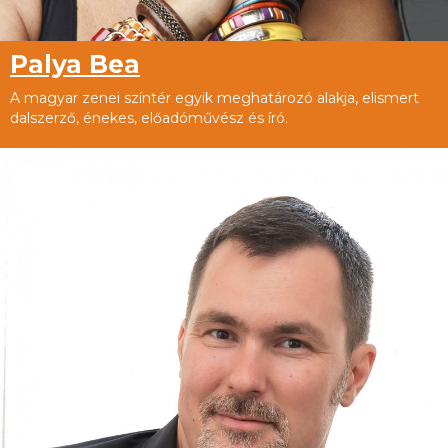
Palya Bea
A magyar zenei színtér egyik meghatározó alakja, elismert
dalszerző, énekes, előadóművész és író.