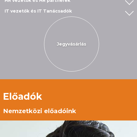
HR vezetők és HR partnerek
IT vezetők és IT Tanácsadók
Jegyvásárlás
Előadók
Nemzetközi előadóink