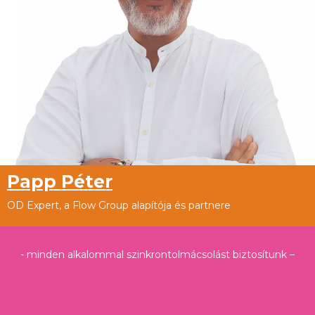
Papp Péter
OD Expert, a Flow Group alapítója és partnere
- minden alkalommal szinkrontolmácsolást biztosítunk –