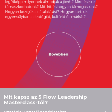
legfőképp milyennek álmodjuk a jövőt? Mire és kire
támaszkodhatunk? Mit, kit és hogyan támogassunk?
Hogyan kezdjük az átalakítást? Hogyan tartsuk
egyensúlyban a stratégiát, kultúrát és márkát?
Bővebben
Mit kapsz az 5 Flow Leadership
Masterclass-tól?
Stratégiai, vezetői gondolatokat