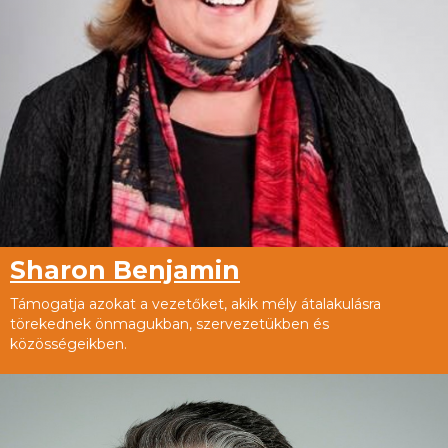
Sharon Benjamin
Támogatja azokat a vezetőket, akik mély átalakulásra
törekednek önmagukban, szervezetükben és
közösségeikben.