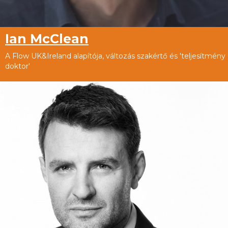
Ian McClean
A Flow UK&Ireland alapítója, változás szakértő és 'teljesítmény
doktor'