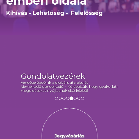
emberi oldala
Kihívás - Lehetőség - Felelősség
Az 1. FLM
Új, virtuális masterclass sorozat - Fókuszá
gy gyakorlati
tanulás és inspiráció vezetőknek - A Flow
Konferenciák sikerére építve
Jegyvásárlás