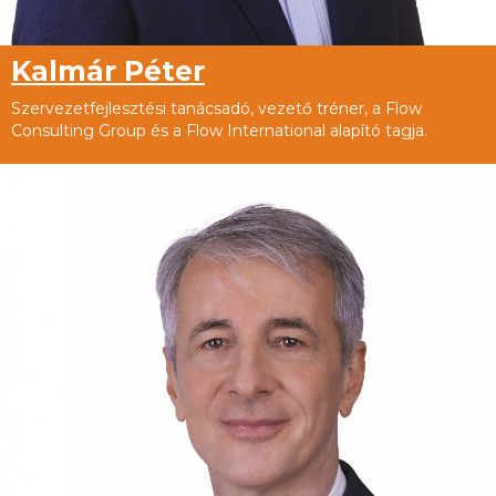
Kalmár Péter
Szervezetfejlesztési tanácsadó, vezető tréner, a Flow
Consulting Group és a Flow International alapító tagja.